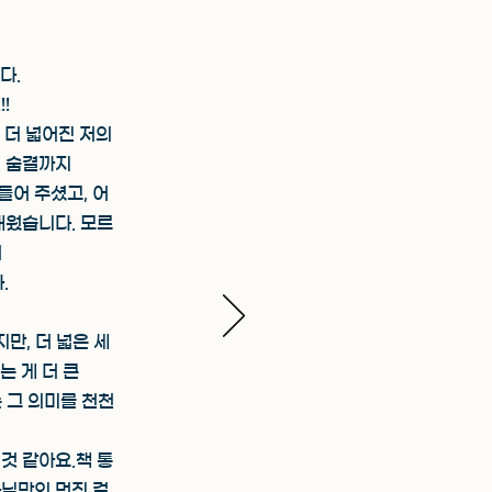
다.
!
 더 넓어진 저의
의 숨결까지
들어 주셨고, 어
배웠습니다. 모르
서
.
만, 더 넓은 세
 게 더 큰
는 그 의미를 천천
것 같아요.책 통
사님만의 멋진 걸