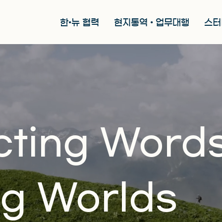
한•뉴 협력
현지통역 • 업무대행
스터
ting Word
ng Worlds