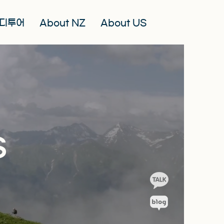
디투어
About NZ
About US
s